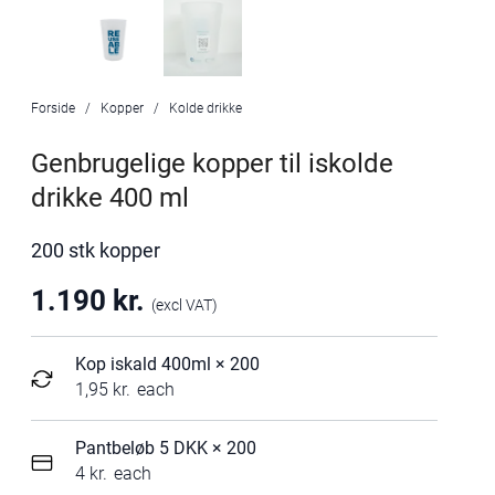
Forside
Kopper
Kolde drikke
Genbrugelige kopper til iskolde
drikke 400 ml
200 stk kopper
1.190
kr.
(excl VAT)
Kop iskald 400ml
× 200
1,95
kr.
each
Pantbeløb 5 DKK
× 200
4
kr.
each