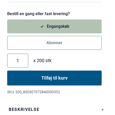
Bestill en gang eller fast levering?
Engangskøb
Abonner
x 200 stk
G
e
n
Tilføj til kurv
b
r
u
SKU:
200_800307072840000352
g
e
l
BESKRIVELSE
i