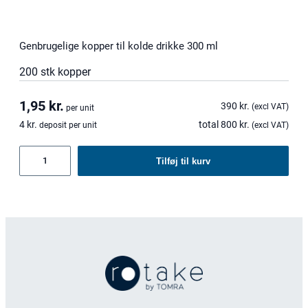
Genbrugelige kopper til kolde drikke 300 ml
200 stk kopper
1,95
kr.
390
kr.
(excl VAT)
per unit
4
kr.
total
800
kr.
deposit per unit
(excl VAT)
Genbrugelige
Tilføj til kurv
kopper
til
kolde
drikke
300
ml
antal