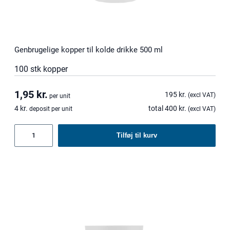
i
k
k
e
4
Genbrugelige kopper til kolde drikke 500 ml
0
100 stk kopper
0
m
1,95
kr.
l
195
kr.
(excl VAT)
per unit
a
4
kr.
total
400
kr.
deposit per unit
(excl VAT)
n
t
Genbrugelige
Tilføj til kurv
a
kopper
l
til
kolde
drikke
500
ml
antal