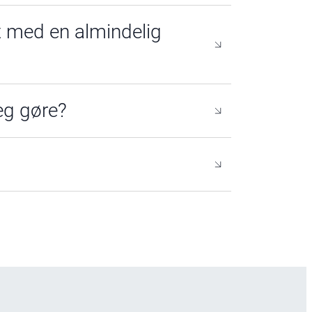
ødt på en maskine, hvor der ikke er
med en almindelig
er du koppen til te med 95 grader
eg gøre?
tmaskiner. Det er ikke tilladt selv
devaresikkerheden. I visse tilfælde
akte os
, så kan vi tilbyde vaskbare og