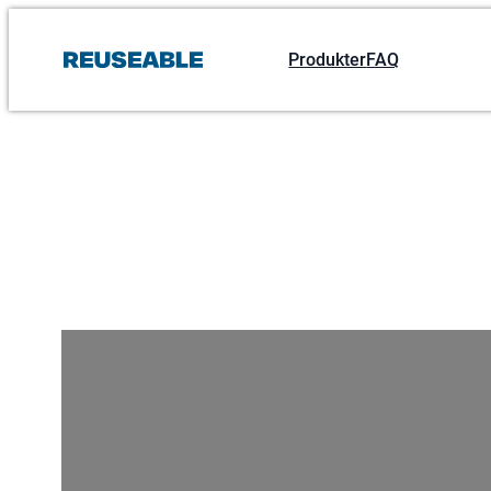
Spring
til
Produkter
FAQ
indhold