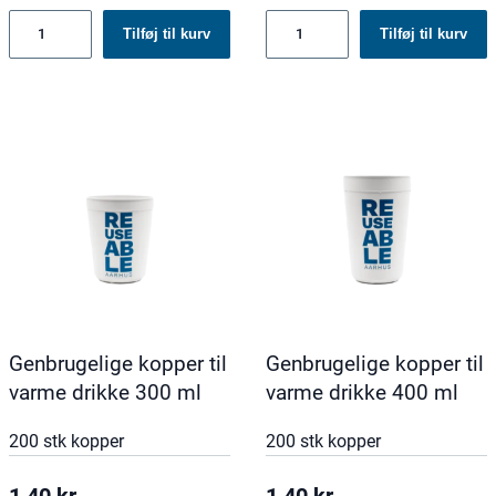
Genbrugelige
Genbrugelige
Tilføj til kurv
Tilføj til kurv
kopper
kopper
til
til
kolde
kolde
drikke
drikke
300
400
ml
ml
antal
antal
Genbrugelige kopper til
Genbrugelige kopper til
varme drikke 300 ml
varme drikke 400 ml
200 stk kopper
200 stk kopper
1,40
kr.
1,40
kr.