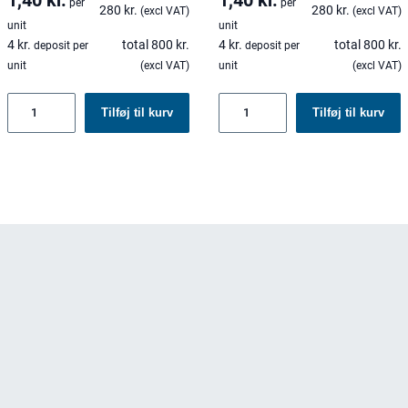
per
per
280
kr.
280
kr.
(excl VAT)
(excl VAT)
unit
unit
4
kr.
total
800
kr.
4
kr.
total
800
kr.
deposit per
deposit per
unit
(excl VAT)
unit
(excl VAT)
Genbrugelige
Genbrugelige
Tilføj til kurv
Tilføj til kurv
kopper
kopper
til
til
varme
varme
drikke
drikke
300
400
ml
ml
antal
antal