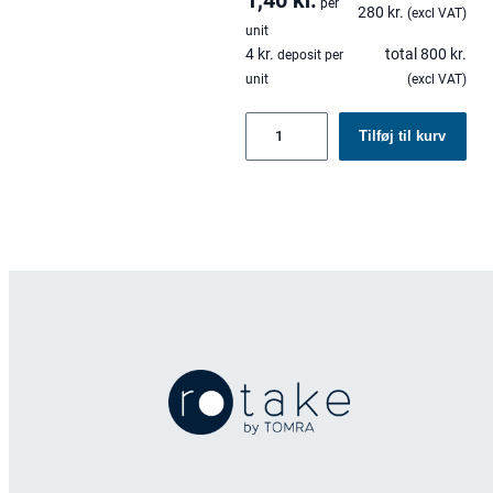
per
280
kr.
(excl VAT)
unit
4
kr.
total
800
kr.
deposit per
unit
(excl VAT)
Genbrugelige
Tilføj til kurv
kopper
til
varme
drikke
200
ml
antal