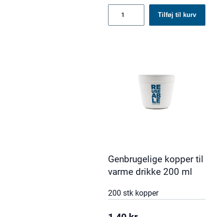
Genbrugelige
Tilføj til kurv
kopper
til
iskolde
drikke
400
ml
antal
Genbrugelige kopper til
varme drikke 200 ml
200 stk kopper
1,40
kr.