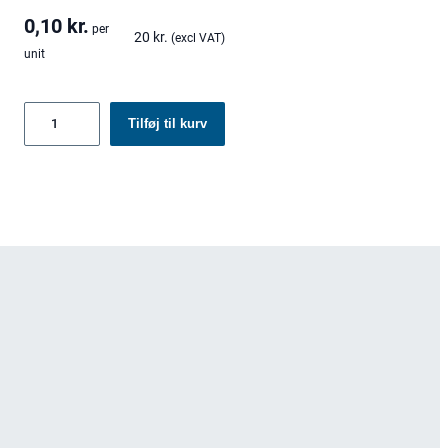
0,10
kr.
per
20
kr.
(excl VAT)
unit
Genbrugelige
Tilføj til kurv
låg
antal