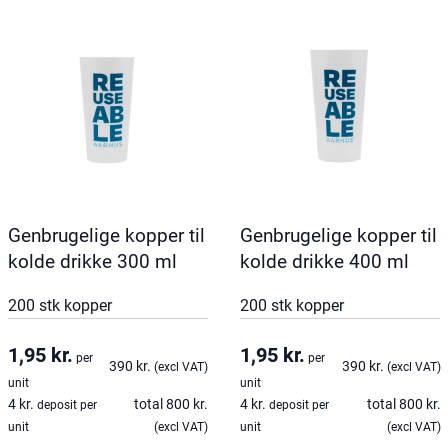
Genbrugelige kopper til
Genbrugelige kopper til
kolde drikke 300 ml
kolde drikke 400 ml
200 stk kopper
200 stk kopper
1,95
kr.
1,95
kr.
per
per
390
kr.
390
kr.
(excl VAT)
(excl VAT)
unit
unit
4
kr.
total
800
kr.
4
kr.
total
800
kr.
deposit per
deposit per
unit
(excl VAT)
unit
(excl VAT)